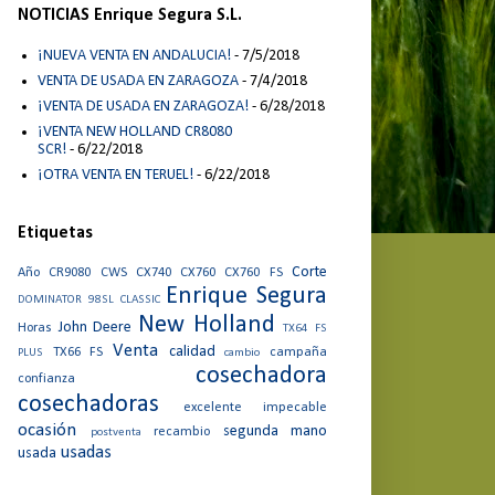
NOTICIAS Enrique Segura S.L.
¡NUEVA VENTA EN ANDALUCIA!
- 7/5/2018
VENTA DE USADA EN ZARAGOZA
- 7/4/2018
¡VENTA DE USADA EN ZARAGOZA!
- 6/28/2018
¡VENTA NEW HOLLAND CR8080
SCR!
- 6/22/2018
¡OTRA VENTA EN TERUEL!
- 6/22/2018
Etiquetas
Corte
Año
CR9080
CWS
CX740
CX760
CX760 FS
Enrique Segura
DOMINATOR 98SL CLASSIC
New Holland
John Deere
Horas
TX64 FS
Venta
calidad
TX66 FS
campaña
PLUS
cambio
cosechadora
confianza
cosechadoras
excelente
impecable
ocasión
segunda mano
recambio
postventa
usadas
usada