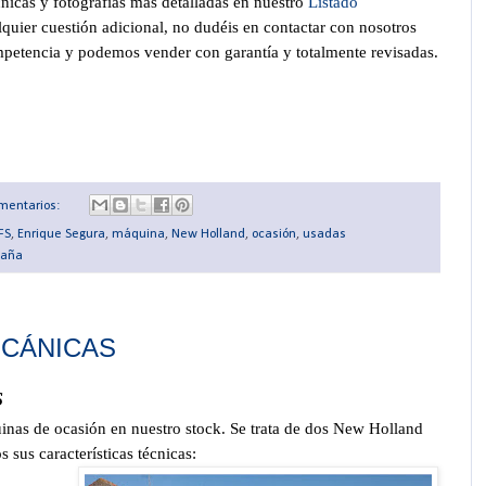
cnicas y fotografías mas detalladas en nuestro
Listado
lquier cuestión adicional, no dudéis en contactar con nosotros
petencia y podemos vender con garantía y totalmente revisadas.
mentarios:
FS
,
Enrique Segura
,
máquina
,
New Holland
,
ocasión
,
usadas
paña
ECÁNICAS
S
nas de ocasión en nuestro stock. Se trata de dos New Holland
sus características técnicas: