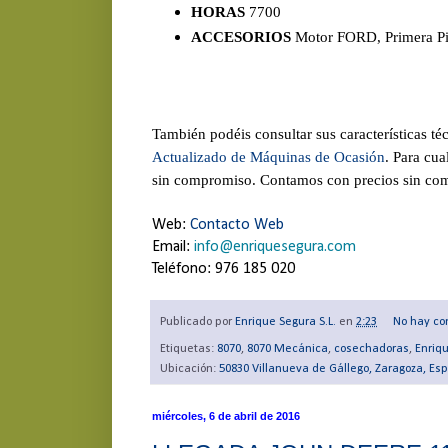
HORAS
7700
ACCESORIOS
Motor FORD, Primera Pi
También podéis consultar sus características té
Actualizado de Máquinas de Ocasión
. Para cua
sin compromiso. Contamos con precios sin com
Web:
Contacto Web
Email:
info@enriquesegura.com
Teléfono: 976 185 020
Publicado por
Enrique Segura S.L.
en
2:23
No hay co
Etiquetas:
8070
,
8070 Mecánica
,
cosechadoras
,
Enriq
Ubicación:
50830 Villanueva de Gállego, Zaragoza, Es
miércoles, 6 de abril de 2016