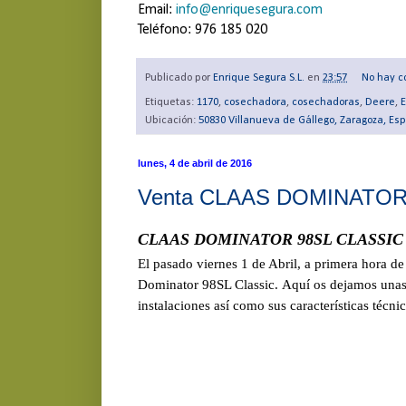
Email:
info@enriquesegura.com
Teléfono: 976 185 020
Publicado por
Enrique Segura S.L.
en
23:57
No hay c
Etiquetas:
1170
,
cosechadora
,
cosechadoras
,
Deere
,
E
Ubicación:
50830 Villanueva de Gállego, Zaragoza, Es
lunes, 4 de abril de 2016
Venta CLAAS DOMINATOR
CLAAS DOMINATOR 98SL CLASSIC
El pasado viernes 1 de Abril, a primera hora d
Dominator 98SL Classic. Aquí os dejamos unas 
instalaciones así como sus características técni