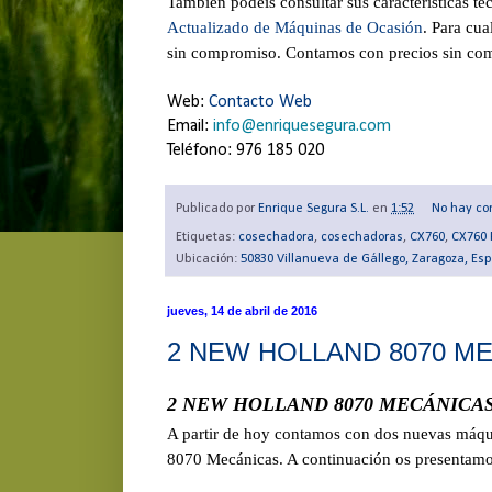
También podéis consultar sus características té
Actualizado de Máquinas de Ocasión
. Para cua
sin compromiso. Contamos con precios sin com
Web:
Contacto Web
Email:
info@enriquesegura.com
Teléfono: 976 185 020
Publicado por
Enrique Segura S.L.
en
1:52
No hay co
Etiquetas:
cosechadora
,
cosechadoras
,
CX760
,
CX760 
Ubicación:
50830 Villanueva de Gállego, Zaragoza, Es
jueves, 14 de abril de 2016
2 NEW HOLLAND 8070 M
2 NEW HOLLAND 8070 MECÁNICA
A partir de hoy contamos con dos nuevas máqui
8070 Mecánicas. A continuación os presentamos 