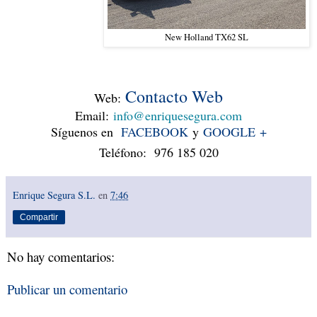
New Holland TX62 SL
Contacto Web
Web
:
Email:
info@enriquesegura.com
Síguenos en
FACEBOOK
y
GOOGLE +
Teléfono: 976 185 020
Enrique Segura S.L.
en
7:46
Compartir
No hay comentarios:
Publicar un comentario